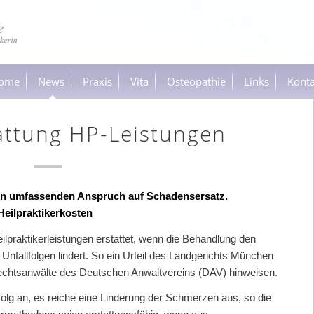
ome
News
Praxis
Vita
Osteopathie
Links
Konta
tattung HP-Leistungen
nen umfassenden Anspruch auf Schadensersatz.
 Heilpraktikerkosten
lpraktikerleistungen erstattet, wenn die Behandlung den
nfallfolgen lindert. So ein Urteil des Landgerichts München
rechtsanwälte des Deutschen Anwaltvereins (DAV) hinweisen.
olg an, es reiche eine Linderung der Schmerzen aus, so die