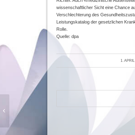
Richter. Auch «medizinische Außenseit
wissenschaftlicher Sicht eine Chance au
Verschlechterung des Gesundheitszust
Leistungskatalog der gesetzlichen Krank
Rolle.
Quelle: dpa
/
1. APRIL
Aktuelle Studie: Kaffeetrinken kein
Risiko