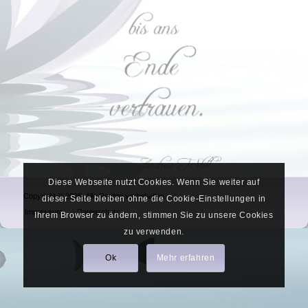
Diese Webseite nutzt Cookies. Wenn Sie weiter auf
Copyright © 2026. Alle Rechte vorbehalten.
dieser Seite bleiben ohne die Cookie-Einstellungen in
Impressum
Datenschutz
Ihrem Browser zu ändern, stimmen Sie zu unsere Cookies
zu verwenden.
Ok
Mehr erfahren