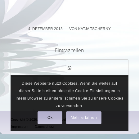
/
4. DEZEMBER 2013
VON
KATJA TSCHERNY
Eintrag teilen
Diese Webseite nutzt Cookies. Wenn Sie weiter auf
dieser Seite bleiben ohne die Cookie-Einstellungen in
Ihrem Browser zu ändern, stimmen Sie zu unsere Cookies
zu verwenden.
Ok
Mehr erfahren
Copyright © 2026. Alle Rechte vorbehalten.
Impressum
Datenschutz