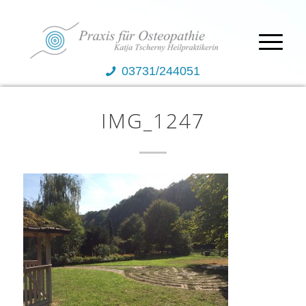
03731/244051
IMG_1247