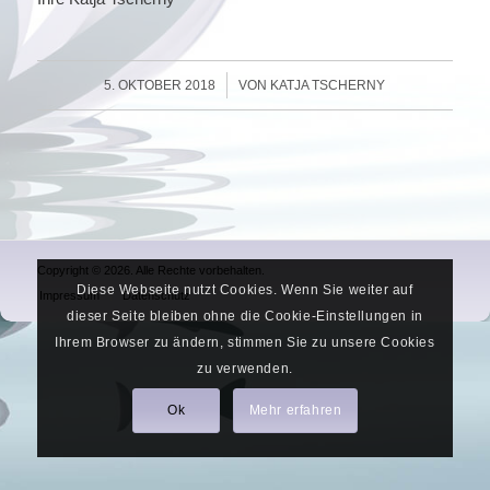
/
5. OKTOBER 2018
VON
KATJA TSCHERNY
Copyright © 2026. Alle Rechte vorbehalten.
Diese Webseite nutzt Cookies. Wenn Sie weiter auf
Impressum
Datenschutz
dieser Seite bleiben ohne die Cookie-Einstellungen in
Ihrem Browser zu ändern, stimmen Sie zu unsere Cookies
zu verwenden.
Ok
Mehr erfahren