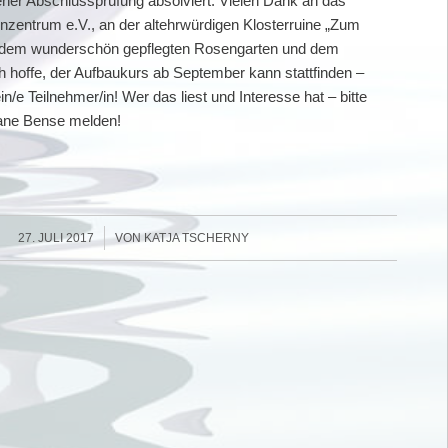
ener Abschlussprüfung absolviert. Vielen Dank an das
entrum e.V., an der altehrwürdigen Klosterruine „Zum
t dem wunderschön gepflegten Rosengarten und dem
h hoffe, der Aufbaukurs ab September kann stattfinden –
in/e Teilnehmer/in! Wer das liest und Interesse hat – bitte
tiane Bense melden!
/
27. JULI 2017
VON
KATJA TSCHERNY