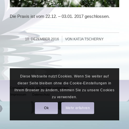
Die Praxis ist vom 22.12. – 03.01. 2017 geschlossen.
/
10. DEZEMBER 2016
VON
KATJA TSCHERNY
Diese Webseite nutzt Cookies. Wenn Sie weiter auf
dieser Seite bleiben ohne die Cookie-Einstellungen in
Copyright © 2026. Alle Rechte vorbehalten.
Ihrem Browser zu ändern, stimmen Sie zu unsere Cookies
Impressum
Datenschutz
zu verwenden.
Ok
Mehr erfahren