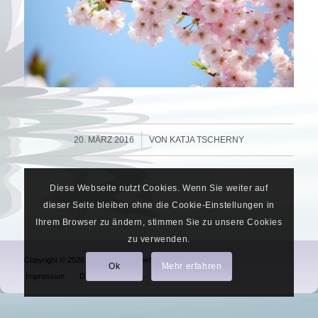
/
20. MÄRZ 2016
VON
KATJA TSCHERNY
Diese Webseite nutzt Cookies. Wenn Sie weiter auf
dieser Seite bleiben ohne die Cookie-Einstellungen in
Ihrem Browser zu ändern, stimmen Sie zu unsere Cookies
zu verwenden.
Copyright © 2026. Alle Rechte vorbehalten.
Ok
Mehr erfahren
Impressum
Datenschutz