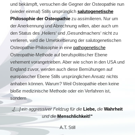
und bekämpft, versuchen die Gegner der Osteopathie nun
(wieder einmal) Stills ursprünglich
salutogenetische
Philosophie der Osteopathie
zu assimilieren. Nur um
der Anerkennung und Abrechnung willen, aber auch um
den Status des ‚Heilers‘ und ‚Gesundmachers‘ nicht zu
verlieren, wird die Umetikettierung der salutogenetischen
Osteopathie-Philosophie in eine
pathogenetische
Osteopathie-Methode auf berufspolitischer Ebene
vehement vorangetrieben. Aber wie schon in den USA und
England zuvor, werden auch diese Bemühungen auf
europäischer Ebene Stills ursprünglichen Ansatz nichts
anhaben können. Warum? Weil Osteopathie eben keine
bloße medizinische Methode oder ein Verfahren ist,
sondern
„[…] ein aggressiver Feldzug für die
Liebe,
die
Wahrheit
und die
Menschlichkeit!“
A.T. Still