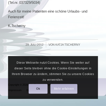
(Tel.nr. 037329/5034)
Auch für meine Patienten eine schöne Urlaubs- und
Ferienzeit!
K.Tscherny
/
29. JULI 2012
VON
KATJA TSCHERNY
Diese Webseite nutzt Cookies. Wenn Sie weiter auf
dieser Seite bleiben ohne die Cookie-Einstellungen in
Ihrem Browser zu ändern, stimmen Sie zu unsere Cookies
zu verwenden.
Copyright © 2026. Alle Rechte vorbehalten.
Ok
Mehr erfahren
Impressum
Datenschutz